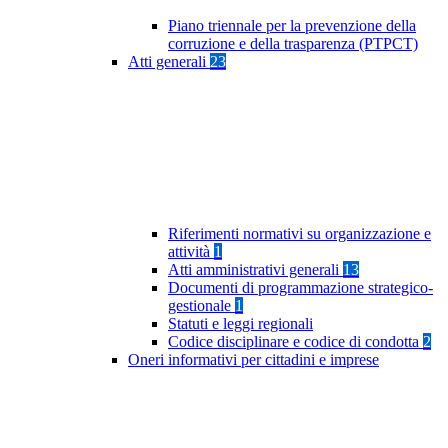
Piano triennale per la prevenzione della
corruzione e della trasparenza (PTPCT)
Atti generali
23
Riferimenti normativi su organizzazione e
attività
1
Atti amministrativi generali
13
Documenti di programmazione strategico-
gestionale
1
Statuti e leggi regionali
Codice disciplinare e codice di condotta
2
Oneri informativi per cittadini e imprese