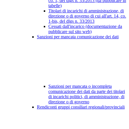
co. 1, del dlgs n. 33/2013 (da pubblicare in
tabelle)
Titolari di incarichi di amministrazione, di
direzione o di governo di cui all'art. 14, co.
1-bis, del dlgs n. 33/2013
Cessati dall'incarico (documentazione da
pubblicare sul sito web)
Sanzioni per mancata comunicazione dei dati
Sanzioni per mancata o incompleta
comunicazione dei dati da parte dei titolari
di incarichi politici, di amministrazione, di
direzione o di governo
Rendiconti gruppi consiliari regionali/provinciali