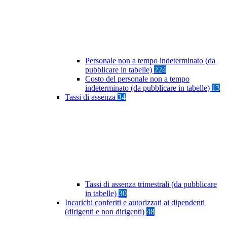
Personale non a tempo indeterminato (da
pubblicare in tabelle)
224
Costo del personale non a tempo
indeterminato (da pubblicare in tabelle)
13
Tassi di assenza
34
Tassi di assenza trimestrali (da pubblicare
in tabelle)
30
Incarichi conferiti e autorizzati ai dipendenti
(dirigenti e non dirigenti)
48