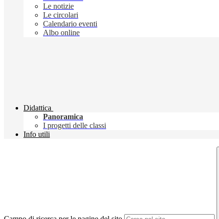
Le notizie
Le circolari
Calendario eventi
Albo online
Didattica
Panoramica
I progetti delle classi
Info utili
Campo di ricerca per le pagine del sito