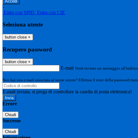
-
Entra con SPID
Entra con CIE
Seleziona utente
button close
×
Recupero password
button close
×
E-mail
Verrà inviato un messaggio all'indirizz
Non hai una e-mail associata al nome utente? Effettua il reset della password tram
E-mail inviata, si prega di controllare la casella di posta elettronica!
Errore
Chiudi
Successo
Chiudi
Informazione