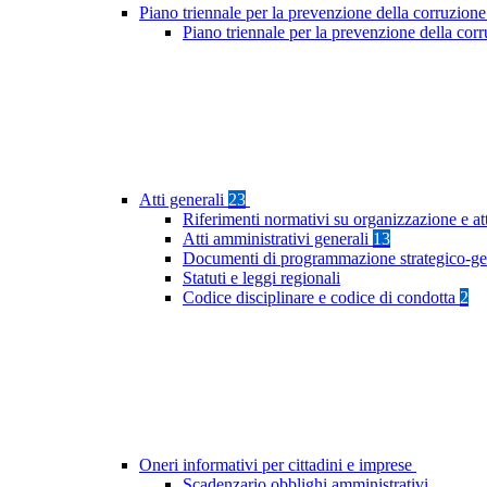
Piano triennale per la prevenzione della corruzione
Piano triennale per la prevenzione della cor
Atti generali
23
Riferimenti normativi su organizzazione e at
Atti amministrativi generali
13
Documenti di programmazione strategico-ge
Statuti e leggi regionali
Codice disciplinare e codice di condotta
2
Oneri informativi per cittadini e imprese
Scadenzario obblighi amministrativi