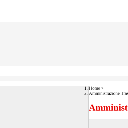
Home
>
Amministrazione Tra
Amministr