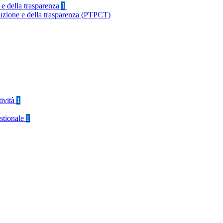
 e della trasparenza
1
ruzione e della trasparenza (PTPCT)
tività
1
stionale
1