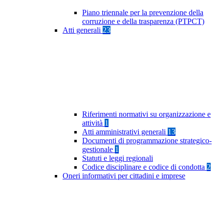
Piano triennale per la prevenzione della
corruzione e della trasparenza (PTPCT)
Atti generali
23
Riferimenti normativi su organizzazione e
attività
1
Atti amministrativi generali
13
Documenti di programmazione strategico-
gestionale
1
Statuti e leggi regionali
Codice disciplinare e codice di condotta
2
Oneri informativi per cittadini e imprese