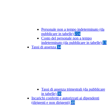
Personale non a tempo indeterminato (da
pubblicare in tabelle)
224
Costo del personale non a tempo
indeterminato (da pubblicare in tabelle)
13
Tassi di assenza
34
Tassi di assenza trimestrali (da pubblicare
in tabelle)
30
Incarichi conferiti e autorizzati ai dipendenti
(dirigenti e non dirigenti)
48