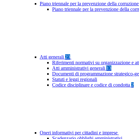
Piano triennale per la prevenzione della corruzione
Piano triennale per la prevenzione della cor
Atti generali
23
Riferimenti normativi su organizzazione e at
Atti amministrativi generali
13
Documenti di programmazione strategico-ge
Statuti e leggi regionali
Codice disciplinare e codice di condotta
2
Oneri informativi per cittadini e imprese
Scadenzario obblighi amministrativi