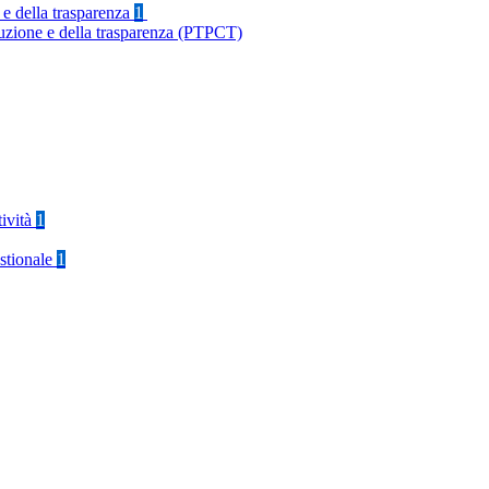
 e della trasparenza
1
ruzione e della trasparenza (PTPCT)
tività
1
stionale
1