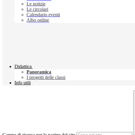
Le notizie
Le circolari
Calendario eventi
Albo online
Didattica
Panoramica
I progetti delle classi
Info utili
Campo di ricerca per le pagine del sito