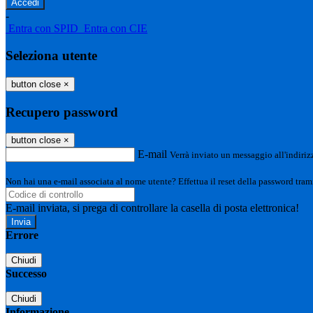
-
Entra con SPID
Entra con CIE
Seleziona utente
button close
×
Recupero password
button close
×
E-mail
Verrà inviato un messaggio all'indirizz
Non hai una e-mail associata al nome utente? Effettua il reset della password tram
E-mail inviata, si prega di controllare la casella di posta elettronica!
Errore
Chiudi
Successo
Chiudi
Informazione