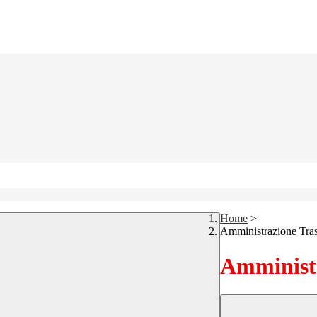
Home
>
Amministrazione Tra
Amministr