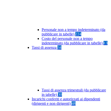
Personale non a tempo indeterminato (da
pubblicare in tabelle)
224
Costo del personale non a tempo
indeterminato (da pubblicare in tabelle)
13
Tassi di assenza
34
Tassi di assenza trimestrali (da pubblicare
in tabelle)
30
Incarichi conferiti e autorizzati ai dipendenti
(dirigenti e non dirigenti)
48