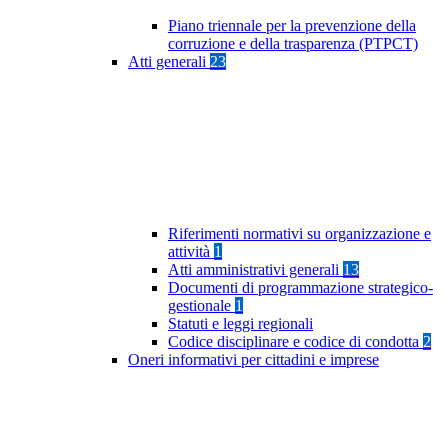
Piano triennale per la prevenzione della
corruzione e della trasparenza (PTPCT)
Atti generali
23
Riferimenti normativi su organizzazione e
attività
1
Atti amministrativi generali
13
Documenti di programmazione strategico-
gestionale
1
Statuti e leggi regionali
Codice disciplinare e codice di condotta
2
Oneri informativi per cittadini e imprese