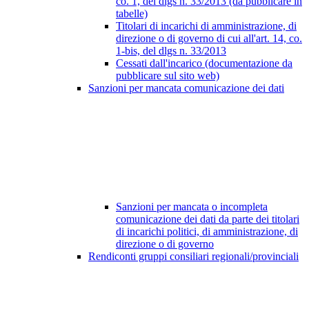
co. 1, del dlgs n. 33/2013 (da pubblicare in
tabelle)
Titolari di incarichi di amministrazione, di
direzione o di governo di cui all'art. 14, co.
1-bis, del dlgs n. 33/2013
Cessati dall'incarico (documentazione da
pubblicare sul sito web)
Sanzioni per mancata comunicazione dei dati
Sanzioni per mancata o incompleta
comunicazione dei dati da parte dei titolari
di incarichi politici, di amministrazione, di
direzione o di governo
Rendiconti gruppi consiliari regionali/provinciali