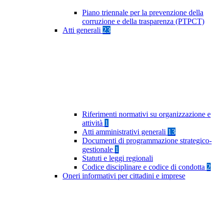
Piano triennale per la prevenzione della
corruzione e della trasparenza (PTPCT)
Atti generali
23
Riferimenti normativi su organizzazione e
attività
1
Atti amministrativi generali
13
Documenti di programmazione strategico-
gestionale
1
Statuti e leggi regionali
Codice disciplinare e codice di condotta
2
Oneri informativi per cittadini e imprese