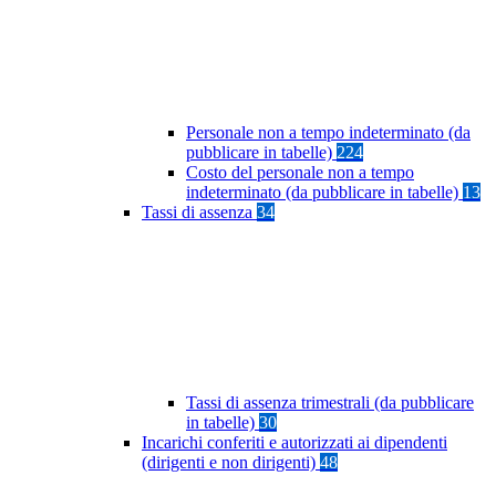
Personale non a tempo indeterminato (da
pubblicare in tabelle)
224
Costo del personale non a tempo
indeterminato (da pubblicare in tabelle)
13
Tassi di assenza
34
Tassi di assenza trimestrali (da pubblicare
in tabelle)
30
Incarichi conferiti e autorizzati ai dipendenti
(dirigenti e non dirigenti)
48