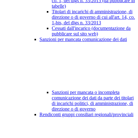
co. 1, del dlgs n. 33/2013 (da pubblicare in
tabelle)
Titolari di incarichi di amministrazione, di
direzione o di governo di cui all'art. 14, co.
1-bis, del dlgs n. 33/2013
Cessati dall'incarico (documentazione da
pubblicare sul sito web)
Sanzioni per mancata comunicazione dei dati
Sanzioni per mancata o incompleta
comunicazione dei dati da parte dei titolari
di incarichi politici, di amministrazione, di
direzione o di governo
Rendiconti gruppi consiliari regionali/provinciali