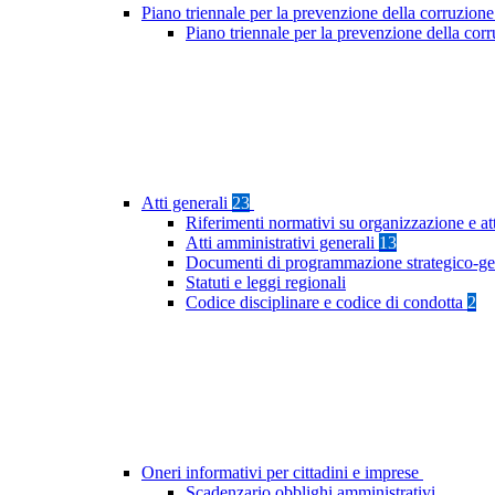
Piano triennale per la prevenzione della corruzione
Piano triennale per la prevenzione della cor
Atti generali
23
Riferimenti normativi su organizzazione e at
Atti amministrativi generali
13
Documenti di programmazione strategico-ge
Statuti e leggi regionali
Codice disciplinare e codice di condotta
2
Oneri informativi per cittadini e imprese
Scadenzario obblighi amministrativi