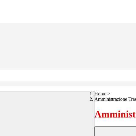
Home
>
Amministrazione Tra
Amministr