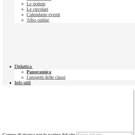
Le notizie
Le circolari
Calendario eventi
Albo online
Didattica
Panoramica
I progetti delle classi
Info utili
Campo di ricerca per le pagine del sito