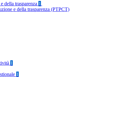
 e della trasparenza
1
ruzione e della trasparenza (PTPCT)
tività
1
stionale
1