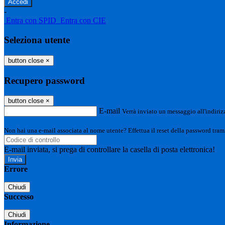
-
Entra con SPID
Entra con CIE
Seleziona utente
button close
×
Recupero password
button close
×
E-mail
Verrà inviato un messaggio all'indirizz
Non hai una e-mail associata al nome utente? Effettua il reset della password tram
E-mail inviata, si prega di controllare la casella di posta elettronica!
Errore
Chiudi
Successo
Chiudi
Informazione