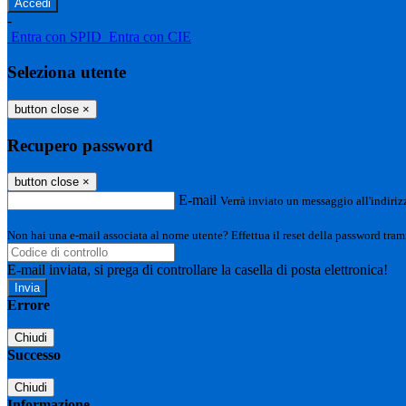
-
Entra con SPID
Entra con CIE
Seleziona utente
button close
×
Recupero password
button close
×
E-mail
Verrà inviato un messaggio all'indirizz
Non hai una e-mail associata al nome utente? Effettua il reset della password tram
E-mail inviata, si prega di controllare la casella di posta elettronica!
Errore
Chiudi
Successo
Chiudi
Informazione