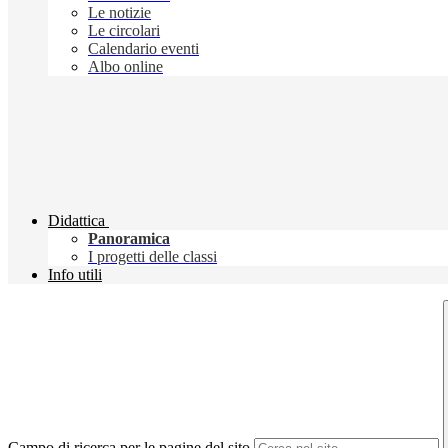
Le notizie
Le circolari
Calendario eventi
Albo online
Didattica
Panoramica
I progetti delle classi
Info utili
Campo di ricerca per le pagine del sito