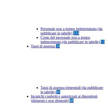
Personale non a tempo indeterminato (da
pubblicare in tabelle)
224
Costo del personale non a tempo
indeterminato (da pubblicare in tabelle)
13
Tassi di assenza
34
Tassi di assenza trimestrali (da pubblicare
in tabelle)
30
Incarichi conferiti e autorizzati ai dipendenti
(dirigenti e non dirigenti)
48