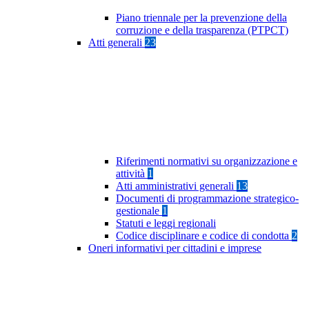
Piano triennale per la prevenzione della
corruzione e della trasparenza (PTPCT)
Atti generali
23
Riferimenti normativi su organizzazione e
attività
1
Atti amministrativi generali
13
Documenti di programmazione strategico-
gestionale
1
Statuti e leggi regionali
Codice disciplinare e codice di condotta
2
Oneri informativi per cittadini e imprese