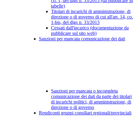
co. 1, del dlgs n. 33/2013 (da pubblicare in
tabelle)
Titolari di incarichi di amministrazione, di
direzione o di governo di cui all'art. 14, co.
1-bis, del dlgs n. 33/2013
Cessati dall'incarico (documentazione da
pubblicare sul sito web)
Sanzioni per mancata comunicazione dei dati
Sanzioni per mancata o incompleta
comunicazione dei dati da parte dei titolari
di incarichi politici, di amministrazione, di
direzione o di governo
Rendiconti gruppi consiliari regionali/provinciali