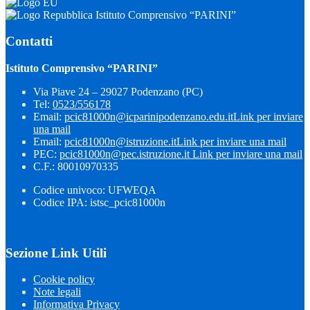
Istituto Comprensivo “PARINI”
Contatti
Istituto Comprensivo “PARINI”
Via Piave 24 – 29027 Podenzano (PC)
Tel:
0523/556178
Email:
pcic81000n@icparinipodenzano.edu.it
Link per inviare
una mail
Email:
pcic81000n@istruzione.it
Link per inviare una mail
PEC:
pcic81000n@pec.istruzione.it
Link per inviare una mail
C.F.: 80010970335
Codice univoco: UFWEQA
Codice IPA: istsc_pcic81000n
Sezione Link Utili
Cookie policy
Note legali
Informativa Privacy