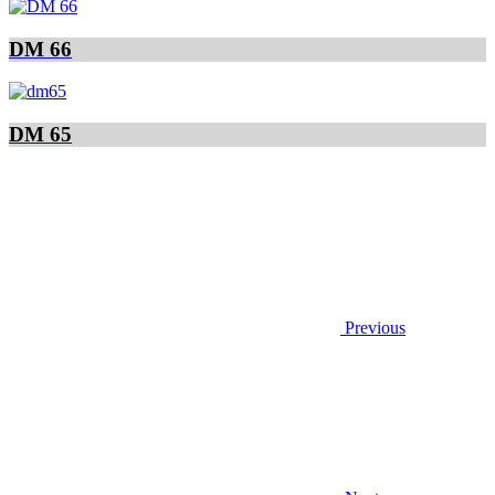
DM 66
DM 65
Previous