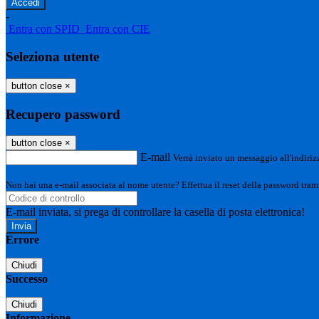
-
Entra con SPID
Entra con CIE
Seleziona utente
button close
×
Recupero password
button close
×
E-mail
Verrà inviato un messaggio all'indirizz
Non hai una e-mail associata al nome utente? Effettua il reset della password tram
E-mail inviata, si prega di controllare la casella di posta elettronica!
Errore
Chiudi
Successo
Chiudi
Informazione