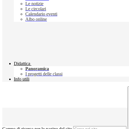
Le notizie
Le circolari
Calendario eventi
Albo online
Didattica
Panoramica
I progetti delle classi
Info utili
Campo di ricerca per le pagine del sito