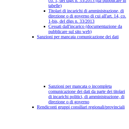
co. 1, del dlgs n. 33/2013 (da pubblicare in
tabelle)
Titolari di incarichi di amministrazione, di
direzione o di governo di cui all'art. 14, co.
1-bis, del dlgs n. 33/2013
Cessati dall'incarico (documentazione da
pubblicare sul sito web)
Sanzioni per mancata comunicazione dei dati
Sanzioni per mancata o incompleta
comunicazione dei dati da parte dei titolari
di incarichi politici, di amministrazione, di
direzione o di governo
Rendiconti gruppi consiliari regionali/provinciali