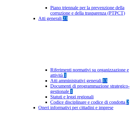
Piano triennale per la prevenzione della
corruzione e della trasparenza (PTPCT)
Atti generali
23
Riferimenti normativi su organizzazione e
attività
1
Atti amministrativi generali
13
Documenti di programmazione strategico-
gestionale
1
Statuti e leggi regionali
Codice disciplinare e codice di condotta
2
Oneri informativi per cittadini e imprese