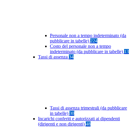
Personale non a tempo indeterminato (da
pubblicare in tabelle)
224
Costo del personale non a tempo
indeterminato (da pubblicare in tabelle)
13
Tassi di assenza
34
Tassi di assenza trimestrali (da pubblicare
in tabelle)
30
Incarichi conferiti e autorizzati ai dipendenti
(dirigenti e non dirigenti)
48