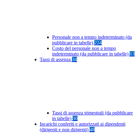
Personale non a tempo indeterminato (da
pubblicare in tabelle)
224
Costo del personale non a tempo
indeterminato (da pubblicare in tabelle)
13
Tassi di assenza
34
Tassi di assenza trimestrali (da pubblicare
in tabelle)
30
Incarichi conferiti e autorizzati ai dipendenti
(dirigenti e non dirigenti)
48