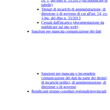
co. 1, del dlgs n. 33/2013 (da pubblicare in
tabelle)
Titolari di incarichi di amministrazione, di
direzione o di governo di cui all'art. 14, co.
1-bis, del dlgs n. 33/2013
Cessati dall'incarico (documentazione da
pubblicare sul sito web)
Sanzioni per mancata comunicazione dei dati
Sanzioni per mancata o incompleta
comunicazione dei dati da parte dei titolari
di incarichi politici, di amministrazione, di
direzione o di governo
Rendiconti gruppi consiliari regionali/provinciali