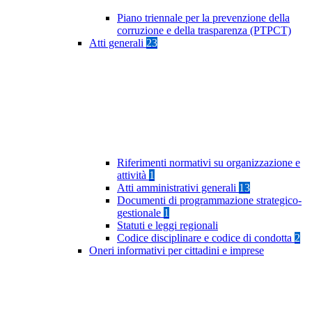
Piano triennale per la prevenzione della
corruzione e della trasparenza (PTPCT)
Atti generali
23
Riferimenti normativi su organizzazione e
attività
1
Atti amministrativi generali
13
Documenti di programmazione strategico-
gestionale
1
Statuti e leggi regionali
Codice disciplinare e codice di condotta
2
Oneri informativi per cittadini e imprese