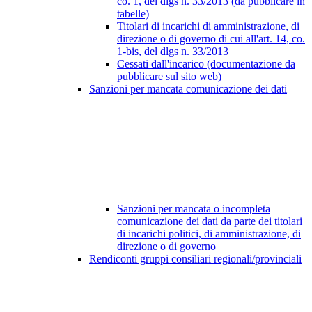
co. 1, del dlgs n. 33/2013 (da pubblicare in
tabelle)
Titolari di incarichi di amministrazione, di
direzione o di governo di cui all'art. 14, co.
1-bis, del dlgs n. 33/2013
Cessati dall'incarico (documentazione da
pubblicare sul sito web)
Sanzioni per mancata comunicazione dei dati
Sanzioni per mancata o incompleta
comunicazione dei dati da parte dei titolari
di incarichi politici, di amministrazione, di
direzione o di governo
Rendiconti gruppi consiliari regionali/provinciali