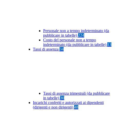
Personale non a tempo indeterminato (da
pubblicare in tabelle)
224
Costo del personale non a tempo
indeterminato (da pubblicare in tabelle)
13
Tassi di assenza
34
Tassi di assenza trimestrali (da pubblicare
in tabelle)
30
Incarichi conferiti e autorizzati ai dipendenti
(dirigenti e non dirigenti)
48