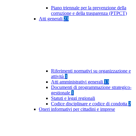
Piano triennale per la prevenzione della
corruzione e della trasparenza (PTPCT)
Atti generali
23
Riferimenti normativi su organizzazione e
attività
1
Atti amministrativi generali
13
Documenti di programmazione strategico-
gestionale
1
Statuti e leggi regionali
Codice disciplinare e codice di condotta
2
Oneri informativi per cittadini e imprese