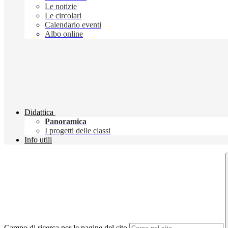
Le notizie
Le circolari
Calendario eventi
Albo online
Didattica
Panoramica
I progetti delle classi
Info utili
Campo di ricerca per le pagine del sito