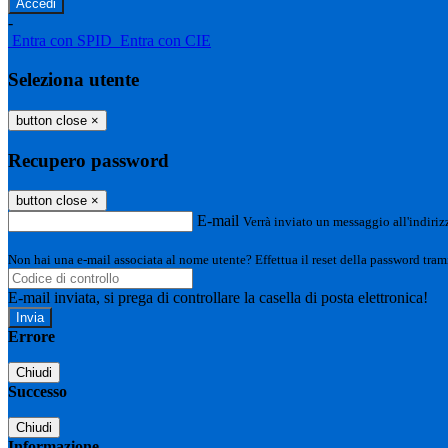
-
Entra con SPID
Entra con CIE
Seleziona utente
button close
×
Recupero password
button close
×
E-mail
Verrà inviato un messaggio all'indirizz
Non hai una e-mail associata al nome utente? Effettua il reset della password tram
E-mail inviata, si prega di controllare la casella di posta elettronica!
Errore
Chiudi
Successo
Chiudi
Informazione