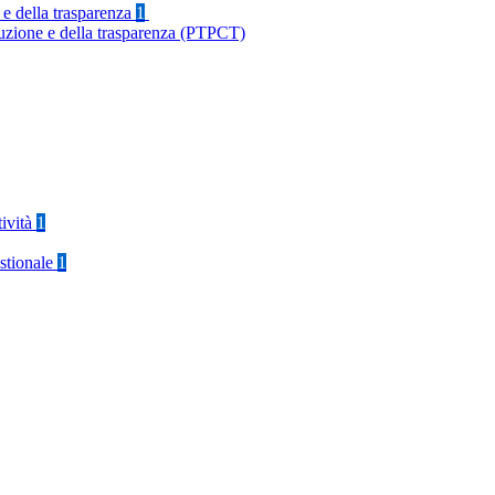
 e della trasparenza
1
ruzione e della trasparenza (PTPCT)
tività
1
stionale
1