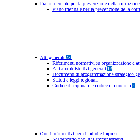
Piano triennale per la prevenzione della corruzione
Piano triennale per la prevenzione della cor
Atti generali
23
Riferimenti normativi su organizzazione e at
Atti amministrativi generali
13
Documenti di programmazione strategico-ge
Statuti e leggi regionali
Codice disciplinare e codice di condotta
2
Oneri informativi per cittadini e imprese
Scadenzario obblighi amministrativi