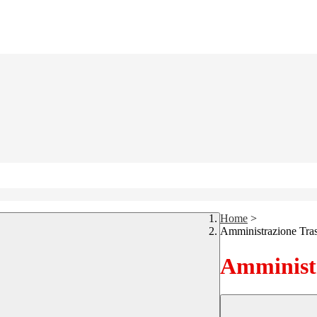
Home
>
Amministrazione Tra
Amministr