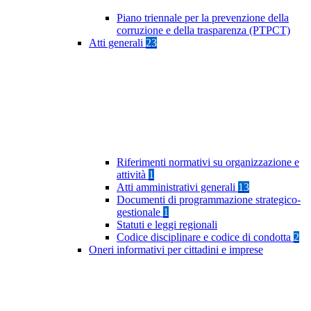
Piano triennale per la prevenzione della
corruzione e della trasparenza (PTPCT)
Atti generali
23
Riferimenti normativi su organizzazione e
attività
1
Atti amministrativi generali
13
Documenti di programmazione strategico-
gestionale
1
Statuti e leggi regionali
Codice disciplinare e codice di condotta
2
Oneri informativi per cittadini e imprese