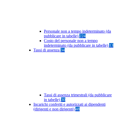
Personale non a tempo indeterminato (da
pubblicare in tabelle)
224
Costo del personale non a tempo
indeterminato (da pubblicare in tabelle)
13
Tassi di assenza
34
Tassi di assenza trimestrali (da pubblicare
in tabelle)
30
Incarichi conferiti e autorizzati ai dipendenti
(dirigenti e non dirigenti)
48