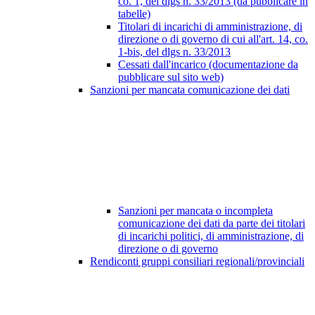
co. 1, del dlgs n. 33/2013 (da pubblicare in
tabelle)
Titolari di incarichi di amministrazione, di
direzione o di governo di cui all'art. 14, co.
1-bis, del dlgs n. 33/2013
Cessati dall'incarico (documentazione da
pubblicare sul sito web)
Sanzioni per mancata comunicazione dei dati
Sanzioni per mancata o incompleta
comunicazione dei dati da parte dei titolari
di incarichi politici, di amministrazione, di
direzione o di governo
Rendiconti gruppi consiliari regionali/provinciali