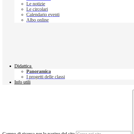
Le notizie
Le circolari
Calendario eventi
Albo online
Didattica
Panoramica
I progetti delle classi
Info utili
Campo di ricerca per le pagine del sito