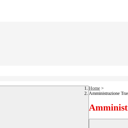
Home
>
Amministrazione Tra
Amministr