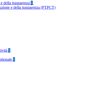
 e della trasparenza
1
ruzione e della trasparenza (PTPCT)
tività
1
stionale
1