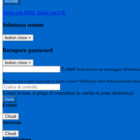
-
Entra con SPID
Entra con CIE
Seleziona utente
button close
×
Recupero password
button close
×
E-mail
Verrà inviato un messaggio all'indirizz
Non hai una e-mail associata al nome utente? Effettua il reset della password tram
E-mail inviata, si prega di controllare la casella di posta elettronica!
Errore
Chiudi
Successo
Chiudi
Informazione