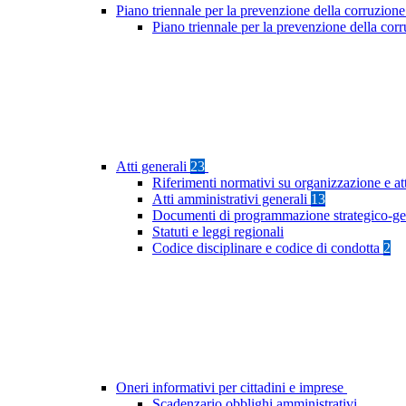
Piano triennale per la prevenzione della corruzione
Piano triennale per la prevenzione della cor
Atti generali
23
Riferimenti normativi su organizzazione e at
Atti amministrativi generali
13
Documenti di programmazione strategico-ge
Statuti e leggi regionali
Codice disciplinare e codice di condotta
2
Oneri informativi per cittadini e imprese
Scadenzario obblighi amministrativi