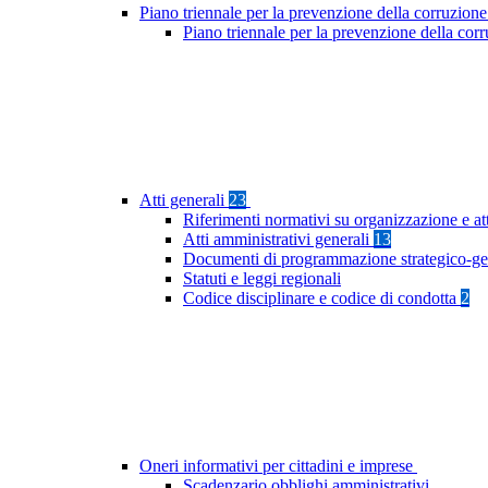
Piano triennale per la prevenzione della corruzione
Piano triennale per la prevenzione della cor
Atti generali
23
Riferimenti normativi su organizzazione e at
Atti amministrativi generali
13
Documenti di programmazione strategico-ge
Statuti e leggi regionali
Codice disciplinare e codice di condotta
2
Oneri informativi per cittadini e imprese
Scadenzario obblighi amministrativi