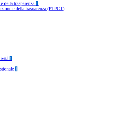
 e della trasparenza
1
ruzione e della trasparenza (PTPCT)
tività
1
stionale
1