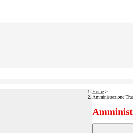
Home
>
Amministrazione Tra
Amministr