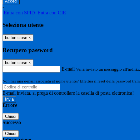
-
Entra con SPID
Entra con CIE
Seleziona utente
button close
×
Recupero password
button close
×
E-mail
Verrà inviato un messaggio all'indirizz
Non hai una e-mail associata al nome utente? Effettua il reset della password tram
E-mail inviata, si prega di controllare la casella di posta elettronica!
Errore
Chiudi
Successo
Chiudi
Informazione