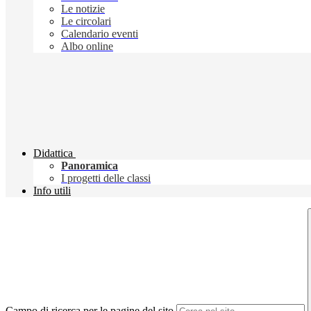
Le notizie
Le circolari
Calendario eventi
Albo online
Didattica
Panoramica
I progetti delle classi
Info utili
Campo di ricerca per le pagine del sito