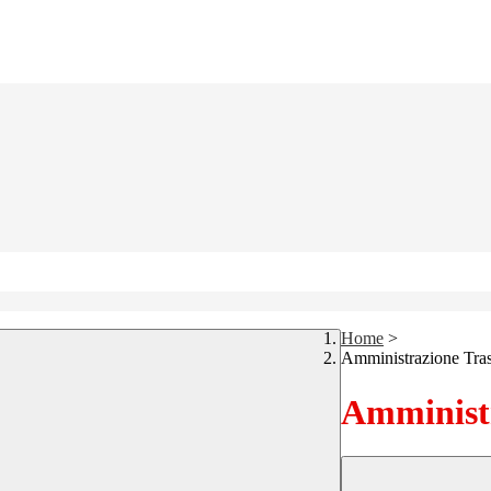
Home
>
Amministrazione Tra
Amministr