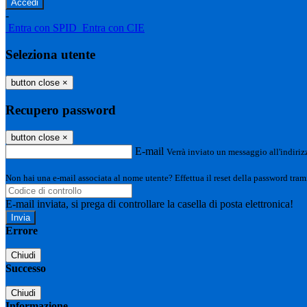
-
Entra con SPID
Entra con CIE
Seleziona utente
button close
×
Recupero password
button close
×
E-mail
Verrà inviato un messaggio all'indirizz
Non hai una e-mail associata al nome utente? Effettua il reset della password tram
E-mail inviata, si prega di controllare la casella di posta elettronica!
Errore
Chiudi
Successo
Chiudi
Informazione