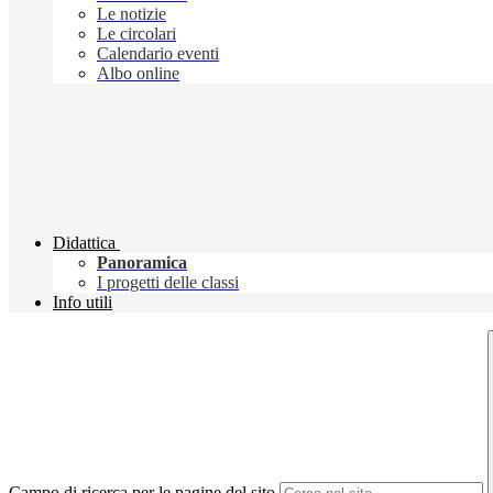
Le notizie
Le circolari
Calendario eventi
Albo online
Didattica
Panoramica
I progetti delle classi
Info utili
Campo di ricerca per le pagine del sito