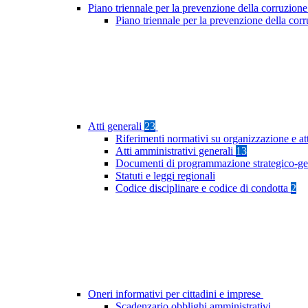
Piano triennale per la prevenzione della corruzione
Piano triennale per la prevenzione della cor
Atti generali
23
Riferimenti normativi su organizzazione e at
Atti amministrativi generali
13
Documenti di programmazione strategico-ge
Statuti e leggi regionali
Codice disciplinare e codice di condotta
2
Oneri informativi per cittadini e imprese
Scadenzario obblighi amministrativi