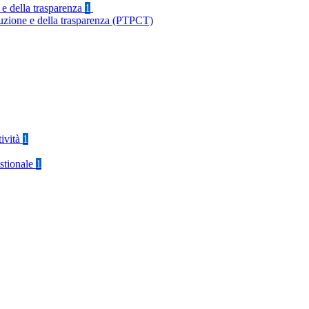
 e della trasparenza
1
ruzione e della trasparenza (PTPCT)
tività
1
stionale
1