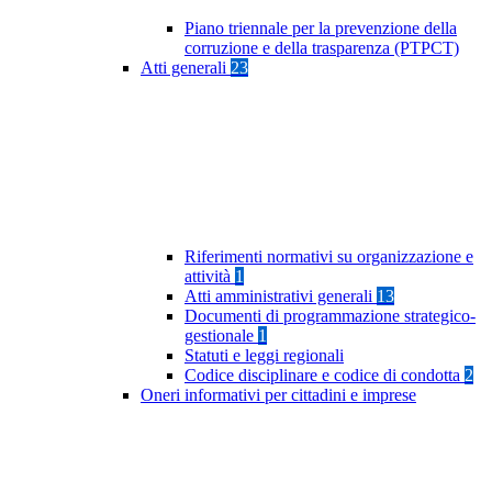
Piano triennale per la prevenzione della
corruzione e della trasparenza (PTPCT)
Atti generali
23
Riferimenti normativi su organizzazione e
attività
1
Atti amministrativi generali
13
Documenti di programmazione strategico-
gestionale
1
Statuti e leggi regionali
Codice disciplinare e codice di condotta
2
Oneri informativi per cittadini e imprese