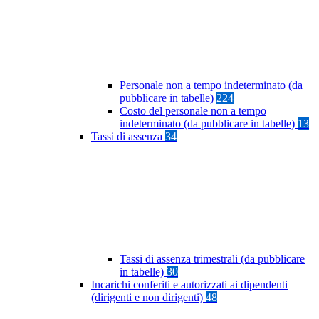
Personale non a tempo indeterminato (da
pubblicare in tabelle)
224
Costo del personale non a tempo
indeterminato (da pubblicare in tabelle)
13
Tassi di assenza
34
Tassi di assenza trimestrali (da pubblicare
in tabelle)
30
Incarichi conferiti e autorizzati ai dipendenti
(dirigenti e non dirigenti)
48