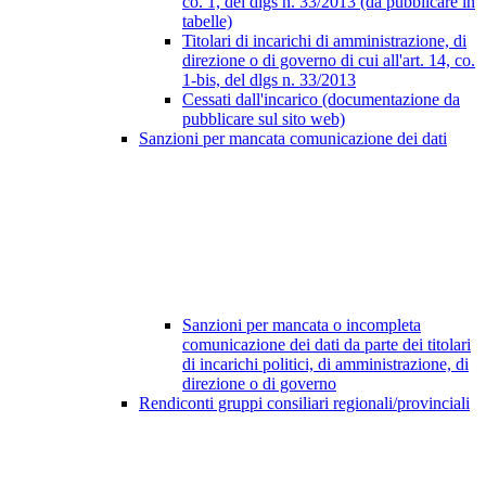
co. 1, del dlgs n. 33/2013 (da pubblicare in
tabelle)
Titolari di incarichi di amministrazione, di
direzione o di governo di cui all'art. 14, co.
1-bis, del dlgs n. 33/2013
Cessati dall'incarico (documentazione da
pubblicare sul sito web)
Sanzioni per mancata comunicazione dei dati
Sanzioni per mancata o incompleta
comunicazione dei dati da parte dei titolari
di incarichi politici, di amministrazione, di
direzione o di governo
Rendiconti gruppi consiliari regionali/provinciali