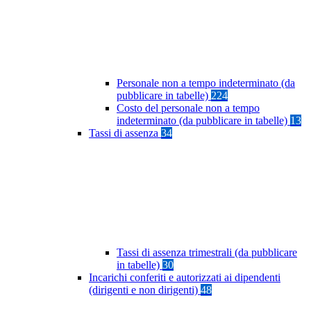
Personale non a tempo indeterminato (da
pubblicare in tabelle)
224
Costo del personale non a tempo
indeterminato (da pubblicare in tabelle)
13
Tassi di assenza
34
Tassi di assenza trimestrali (da pubblicare
in tabelle)
30
Incarichi conferiti e autorizzati ai dipendenti
(dirigenti e non dirigenti)
48