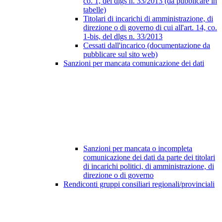
co. 1, del dlgs n. 33/2013 (da pubblicare in
tabelle)
Titolari di incarichi di amministrazione, di
direzione o di governo di cui all'art. 14, co.
1-bis, del dlgs n. 33/2013
Cessati dall'incarico (documentazione da
pubblicare sul sito web)
Sanzioni per mancata comunicazione dei dati
Sanzioni per mancata o incompleta
comunicazione dei dati da parte dei titolari
di incarichi politici, di amministrazione, di
direzione o di governo
Rendiconti gruppi consiliari regionali/provinciali