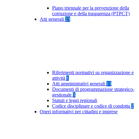
Piano triennale per la prevenzione della
corruzione e della trasparenza (PTPCT)
Atti generali
23
Riferimenti normativi su organizzazione e
attività
1
Atti amministrativi generali
13
Documenti di programmazione strategico-
gestionale
1
Statuti e leggi regionali
Codice disciplinare e codice di condotta
2
Oneri informativi per cittadini e imprese