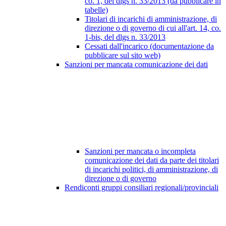
co. 1, del dlgs n. 33/2013 (da pubblicare in
tabelle)
Titolari di incarichi di amministrazione, di
direzione o di governo di cui all'art. 14, co.
1-bis, del dlgs n. 33/2013
Cessati dall'incarico (documentazione da
pubblicare sul sito web)
Sanzioni per mancata comunicazione dei dati
Sanzioni per mancata o incompleta
comunicazione dei dati da parte dei titolari
di incarichi politici, di amministrazione, di
direzione o di governo
Rendiconti gruppi consiliari regionali/provinciali