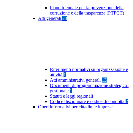
Piano triennale per la prevenzione della
corruzione e della trasparenza (PTPCT)
Atti generali
23
Riferimenti normativi su organizzazione e
attività
1
Atti amministrativi generali
13
Documenti di programmazione strategico-
gestionale
1
Statuti e leggi regionali
Codice disciplinare e codice di condotta
2
Oneri informativi per cittadini e imprese