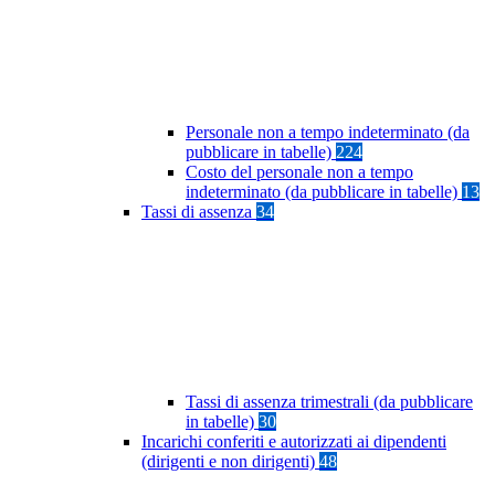
Personale non a tempo indeterminato (da
pubblicare in tabelle)
224
Costo del personale non a tempo
indeterminato (da pubblicare in tabelle)
13
Tassi di assenza
34
Tassi di assenza trimestrali (da pubblicare
in tabelle)
30
Incarichi conferiti e autorizzati ai dipendenti
(dirigenti e non dirigenti)
48