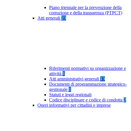
Piano triennale per la prevenzione della
corruzione e della trasparenza (PTPCT)
Atti generali
23
Riferimenti normativi su organizzazione e
attività
1
Atti amministrativi generali
13
Documenti di programmazione strategico-
gestionale
1
Statuti e leggi regionali
Codice disciplinare e codice di condotta
2
Oneri informativi per cittadini e imprese