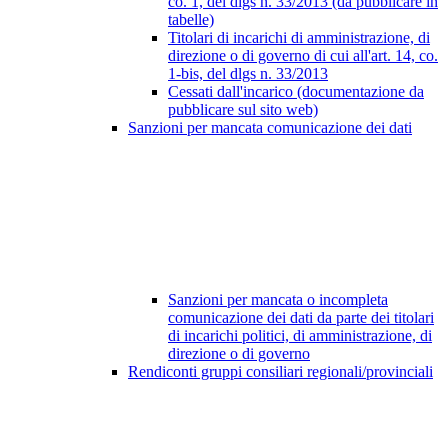
co. 1, del dlgs n. 33/2013 (da pubblicare in
tabelle)
Titolari di incarichi di amministrazione, di
direzione o di governo di cui all'art. 14, co.
1-bis, del dlgs n. 33/2013
Cessati dall'incarico (documentazione da
pubblicare sul sito web)
Sanzioni per mancata comunicazione dei dati
Sanzioni per mancata o incompleta
comunicazione dei dati da parte dei titolari
di incarichi politici, di amministrazione, di
direzione o di governo
Rendiconti gruppi consiliari regionali/provinciali