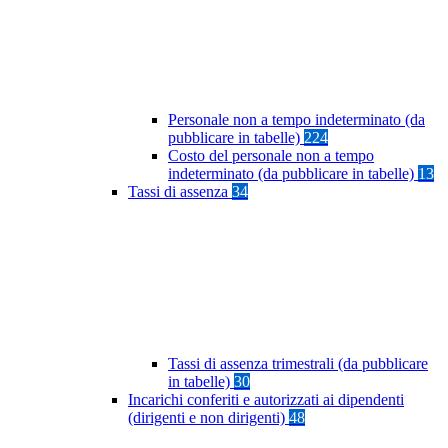
Personale non a tempo indeterminato (da
pubblicare in tabelle)
224
Costo del personale non a tempo
indeterminato (da pubblicare in tabelle)
13
Tassi di assenza
34
Tassi di assenza trimestrali (da pubblicare
in tabelle)
30
Incarichi conferiti e autorizzati ai dipendenti
(dirigenti e non dirigenti)
48