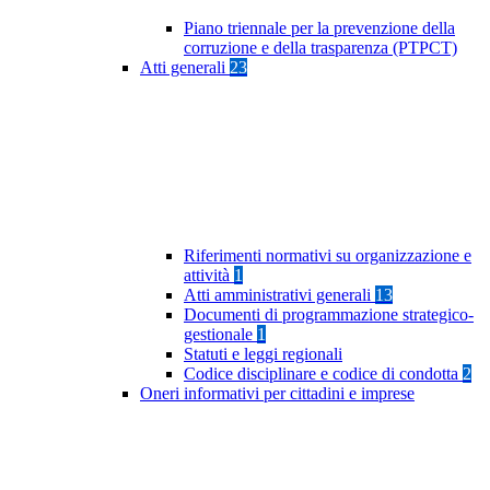
Piano triennale per la prevenzione della
corruzione e della trasparenza (PTPCT)
Atti generali
23
Riferimenti normativi su organizzazione e
attività
1
Atti amministrativi generali
13
Documenti di programmazione strategico-
gestionale
1
Statuti e leggi regionali
Codice disciplinare e codice di condotta
2
Oneri informativi per cittadini e imprese