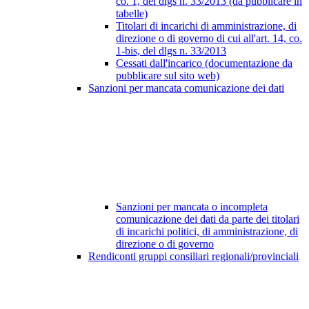
co. 1, del dlgs n. 33/2013 (da pubblicare in
tabelle)
Titolari di incarichi di amministrazione, di
direzione o di governo di cui all'art. 14, co.
1-bis, del dlgs n. 33/2013
Cessati dall'incarico (documentazione da
pubblicare sul sito web)
Sanzioni per mancata comunicazione dei dati
Sanzioni per mancata o incompleta
comunicazione dei dati da parte dei titolari
di incarichi politici, di amministrazione, di
direzione o di governo
Rendiconti gruppi consiliari regionali/provinciali