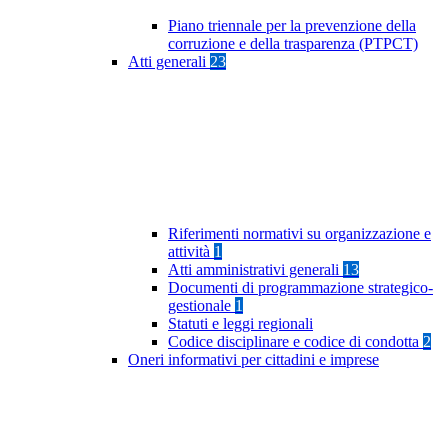
Piano triennale per la prevenzione della
corruzione e della trasparenza (PTPCT)
Atti generali
23
Riferimenti normativi su organizzazione e
attività
1
Atti amministrativi generali
13
Documenti di programmazione strategico-
gestionale
1
Statuti e leggi regionali
Codice disciplinare e codice di condotta
2
Oneri informativi per cittadini e imprese