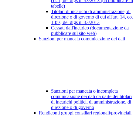
co. 1, del dlgs n. 33/2013 (da pubblicare in
tabelle)
Titolari di incarichi di amministrazione, di
direzione o di governo di cui all'art. 14, co.
1-bis, del dlgs n. 33/2013
Cessati dall'incarico (documentazione da
pubblicare sul sito web)
Sanzioni per mancata comunicazione dei dati
Sanzioni per mancata o incompleta
comunicazione dei dati da parte dei titolari
di incarichi politici, di amministrazione, di
direzione o di governo
Rendiconti gruppi consiliari regionali/provinciali