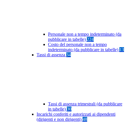
Personale non a tempo indeterminato (da
pubblicare in tabelle)
224
Costo del personale non a tempo
indeterminato (da pubblicare in tabelle)
13
Tassi di assenza
34
Tassi di assenza trimestrali (da pubblicare
in tabelle)
30
Incarichi conferiti e autorizzati ai dipendenti
(dirigenti e non dirigenti)
48