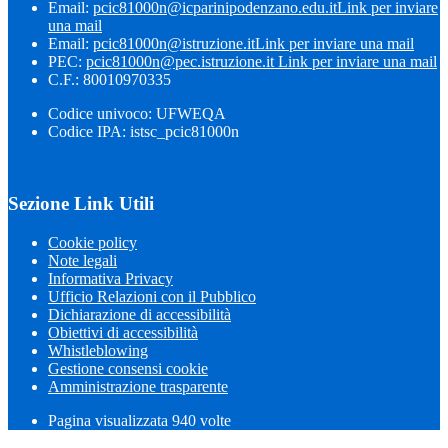
Email:
pcic81000n@icparinipodenzano.edu.it
Link per inviare
una mail
Email:
pcic81000n@istruzione.it
Link per inviare una mail
PEC:
pcic81000n@pec.istruzione.it
Link per inviare una mail
C.F.: 80010970335
Codice univoco: UFWEQA
Codice IPA: istsc_pcic81000n
Sezione Link Utili
Cookie policy
Note legali
Informativa Privacy
Ufficio Relazioni con il Pubblico
Dichiarazione di accessibilità
Obiettivi di accessibilità
Whistleblowing
Gestione consensi cookie
Amministrazione trasparente
Pagina visualizzata
940
volte