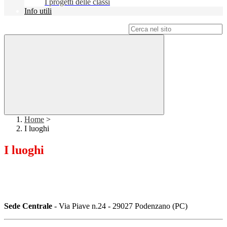
I progetti delle classi
Info utili
Campo di ricerca per le pagine del sito
Home
>
I luoghi
I luoghi
Sede Centrale
- Via Piave n.24 - 29027 Podenzano (PC)