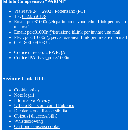
Istituto Comprensivo “PARINI”
Via Piave 24 – 29027 Podenzano (PC)
Tel:
0523/556178
Email:
pcic81000n@icparinipodenzano.edu.it
Link per inviare
una mail
Email:
pcic81000n@istruzione.it
Link per inviare una mail
PEC:
pcic81000n@pec.istruzione.it
Link per inviare una mail
C.F.: 80010970335
Codice univoco: UFWEQA
Codice IPA: istsc_pcic81000n
Sezione Link Utili
Cookie policy
Note legali
Informativa Privacy
Ufficio Relazioni con il Pubblico
Dichiarazione di accessibilità
Obiettivi di accessibilità
Whistleblowing
Gestione consensi cookie