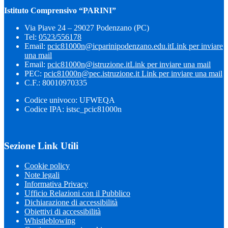
Istituto Comprensivo “PARINI”
Via Piave 24 – 29027 Podenzano (PC)
Tel:
0523/556178
Email:
pcic81000n@icparinipodenzano.edu.it
Link per inviare
una mail
Email:
pcic81000n@istruzione.it
Link per inviare una mail
PEC:
pcic81000n@pec.istruzione.it
Link per inviare una mail
C.F.: 80010970335
Codice univoco: UFWEQA
Codice IPA: istsc_pcic81000n
Sezione Link Utili
Cookie policy
Note legali
Informativa Privacy
Ufficio Relazioni con il Pubblico
Dichiarazione di accessibilità
Obiettivi di accessibilità
Whistleblowing