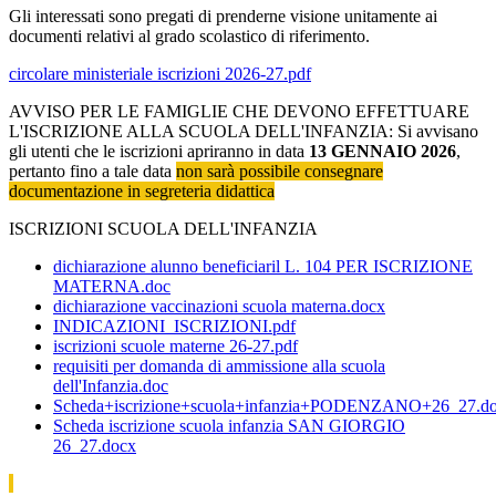
Gli interessati sono pregati di prenderne visione unitamente ai
documenti relativi al grado scolastico di riferimento.
circolare ministeriale iscrizioni 2026-27.pdf
AVVISO PER LE FAMIGLIE CHE DEVONO EFFETTUARE
L'ISCRIZIONE ALLA SCUOLA DELL'INFANZIA: Si avvisano
gli utenti che le iscrizioni apriranno in data
13 GENNAIO 2026
,
pertanto fino a tale data
non sarà possibile consegnare
documentazione in segreteria didattica
ISCRIZIONI SCUOLA DELL'INFANZIA
dichiarazione alunno beneficiaril L. 104 PER ISCRIZIONE
MATERNA.doc
dichiarazione vaccinazioni scuola materna.docx
INDICAZIONI_ISCRIZIONI.pdf
iscrizioni scuole materne 26-27.pdf
requisiti per domanda di ammissione alla scuola
dell'Infanzia.doc
Scheda+iscrizione+scuola+infanzia+PODENZANO+26_27.d
Scheda iscrizione scuola infanzia SAN GIORGIO
26_27.docx