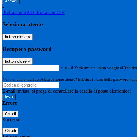
-
Entra con SPID
Entra con CIE
Seleziona utente
button close
×
Recupero password
button close
×
E-mail
Verrà inviato un messaggio all'indirizz
Non hai una e-mail associata al nome utente? Effettua il reset della password tram
E-mail inviata, si prega di controllare la casella di posta elettronica!
Errore
Chiudi
Successo
Chiudi
Informazione