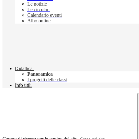
Le notizie
Le circolari
Calendario eventi
Albo online
Didattica
Panoramica
I progetti delle classi
Info utili
Campo di ricerca per le pagine del sito