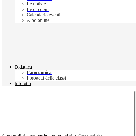
Le notizie
Le circolari
Calendario eventi
Albo online
Didattica
Panoramica
I progetti delle classi
Info utili
Campo di ricerca per le pagine del sito