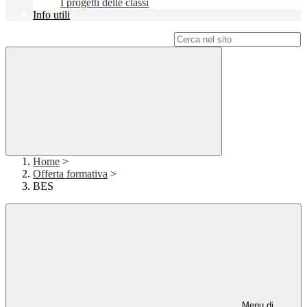
I progetti delle classi
Info utili
Campo di ricerca per le pagine del sito
Home
>
Offerta formativa
>
BES
Menu di