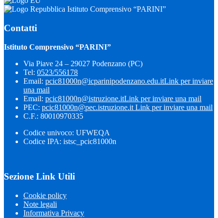
Istituto Comprensivo “PARINI”
Contatti
Istituto Comprensivo “PARINI”
Via Piave 24 – 29027 Podenzano (PC)
Tel:
0523/556178
Email:
pcic81000n@icparinipodenzano.edu.it
Link per inviare
una mail
Email:
pcic81000n@istruzione.it
Link per inviare una mail
PEC:
pcic81000n@pec.istruzione.it
Link per inviare una mail
C.F.: 80010970335
Codice univoco: UFWEQA
Codice IPA: istsc_pcic81000n
Sezione Link Utili
Cookie policy
Note legali
Informativa Privacy