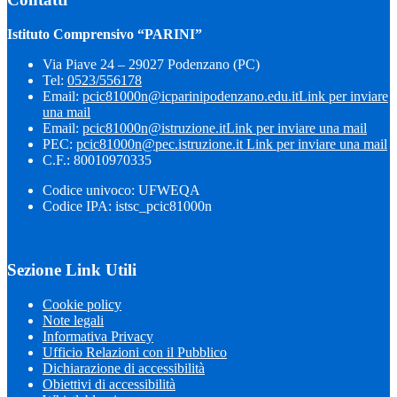
Istituto Comprensivo “PARINI”
Via Piave 24 – 29027 Podenzano (PC)
Tel:
0523/556178
Email:
pcic81000n@icparinipodenzano.edu.it
Link per inviare
una mail
Email:
pcic81000n@istruzione.it
Link per inviare una mail
PEC:
pcic81000n@pec.istruzione.it
Link per inviare una mail
C.F.: 80010970335
Codice univoco: UFWEQA
Codice IPA: istsc_pcic81000n
Sezione Link Utili
Cookie policy
Note legali
Informativa Privacy
Ufficio Relazioni con il Pubblico
Dichiarazione di accessibilità
Obiettivi di accessibilità