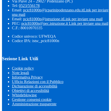
Via Piave 24 – 29027 Podenzano (PC)
Tel:
0523/556178
Email:
pcic81000n@icparinipodenzano.edu.it
Link per inviare
una mail
Email:
pcic81000n@istruzione.it
Link per inviare una mail
PEC:
pcic81000n@pec.istruzione.it
Link per inviare una mail
C.F.: 80010970335
Codice univoco: UFWEQA
Codice IPA: istsc_pcic81000n
Sezione Link Utili
Cookie policy
Note legali
Informativa Privacy
Ufficio Relazioni con il Pubblico
Dichiarazione di accessibilità
Obiettivi di accessibilità
Whistleblowing
Gestione consensi cookie
Amministrazione trasparente