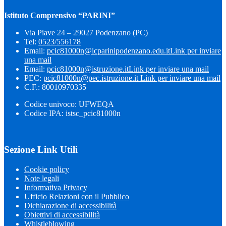
Istituto Comprensivo “PARINI”
Via Piave 24 – 29027 Podenzano (PC)
Tel:
0523/556178
Email:
pcic81000n@icparinipodenzano.edu.it
Link per inviare
una mail
Email:
pcic81000n@istruzione.it
Link per inviare una mail
PEC:
pcic81000n@pec.istruzione.it
Link per inviare una mail
C.F.: 80010970335
Codice univoco: UFWEQA
Codice IPA: istsc_pcic81000n
Sezione Link Utili
Cookie policy
Note legali
Informativa Privacy
Ufficio Relazioni con il Pubblico
Dichiarazione di accessibilità
Obiettivi di accessibilità
Whistleblowing