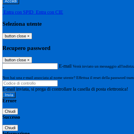
-
Entra con SPID
Entra con CIE
Seleziona utente
button close
×
Recupero password
button close
×
E-mail
Verrà inviato un messaggio all'indirizz
Non hai una e-mail associata al nome utente? Effettua il reset della password tram
E-mail inviata, si prega di controllare la casella di posta elettronica!
Errore
Chiudi
Successo
Chiudi
Informazione