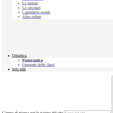
Le notizie
Le circolari
Calendario eventi
Albo online
Didattica
Panoramica
I progetti delle classi
Info utili
Campo di ricerca per le pagine del sito