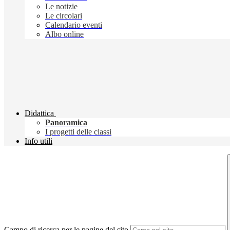
Le notizie
Le circolari
Calendario eventi
Albo online
Didattica
Panoramica
I progetti delle classi
Info utili
Campo di ricerca per le pagine del sito