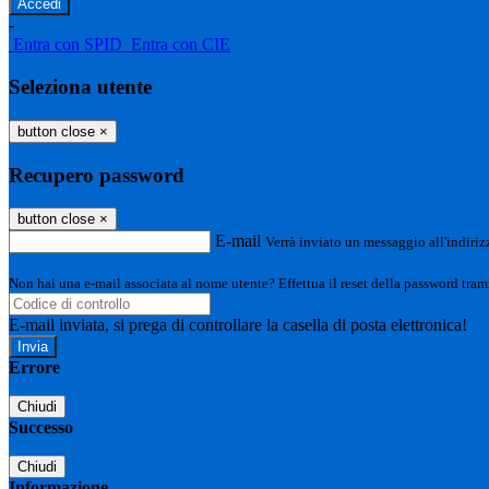
-
Entra con SPID
Entra con CIE
Seleziona utente
button close
×
Recupero password
button close
×
E-mail
Verrà inviato un messaggio all'indirizz
Non hai una e-mail associata al nome utente? Effettua il reset della password tram
E-mail inviata, si prega di controllare la casella di posta elettronica!
Errore
Chiudi
Successo
Chiudi
Informazione