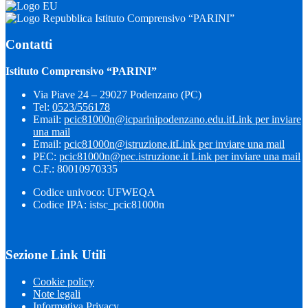
Istituto Comprensivo “PARINI”
Contatti
Istituto Comprensivo “PARINI”
Via Piave 24 – 29027 Podenzano (PC)
Tel:
0523/556178
Email:
pcic81000n@icparinipodenzano.edu.it
Link per inviare
una mail
Email:
pcic81000n@istruzione.it
Link per inviare una mail
PEC:
pcic81000n@pec.istruzione.it
Link per inviare una mail
C.F.: 80010970335
Codice univoco: UFWEQA
Codice IPA: istsc_pcic81000n
Sezione Link Utili
Cookie policy
Note legali
Informativa Privacy