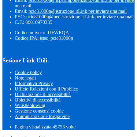
Email:
pcic81000n@icparinipodenzano.edu.it
Link per inviare
una mail
Email:
pcic81000n@istruzione.it
Link per inviare una mail
PEC:
pcic81000n@pec.istruzione.it
Link per inviare una mail
C.F.: 80010970335
Codice univoco: UFWEQA
Codice IPA: istsc_pcic81000n
Sezione Link Utili
Cookie policy
Note legali
Informativa Privacy
Ufficio Relazioni con il Pubblico
Dichiarazione di accessibilità
Obiettivi di accessibilità
Whistleblowing
Gestione consensi cookie
Amministrazione trasparente
Pagina visualizzata
45753
volte