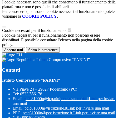
I cookie necessari sono quelli che consentono il funzionamento della
piattaforma e non è possibile disabilitarli.
Per conoscere quali sono i cookie necessari al funzionamento potete
visionare la
COOKIE POLICY
.
Cookie necessari per il funzionamento
I cookie necessari per il funzionamento non possono essere
disabilitati. È possibile consultare l'elenco nella pagina della cookie
policy.
Accetta tutti
Salva le preferenze
Istituto Comprensivo “PARINI”
Contatti
Istituto Comprensivo “PARINI”
Via Piave 24 – 29027 Podenzano (PC)
Tel:
0523/556178
Email:
pcic81000n@icparinipodenzano.edu.it
Link per inviare
una mail
Email:
pcic81000n@istruzione.it
Link per inviare una mail
PEC:
pcic81000n@pec.istruzione.it
Link per inviare una mail
C.F.: 80010970335