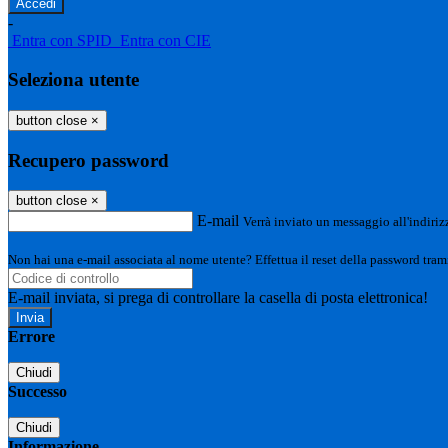
-
Entra con SPID
Entra con CIE
Seleziona utente
button close
×
Recupero password
button close
×
E-mail
Verrà inviato un messaggio all'indirizz
Non hai una e-mail associata al nome utente? Effettua il reset della password tram
E-mail inviata, si prega di controllare la casella di posta elettronica!
Errore
Chiudi
Successo
Chiudi
Informazione