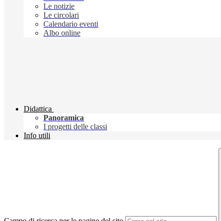
Le notizie
Le circolari
Calendario eventi
Albo online
Didattica
Panoramica
I progetti delle classi
Info utili
Campo di ricerca per le pagine del sito