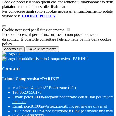
I cookie necessari sono quelli che consentono il funzionamento della
piattaforma e non è possibile disabilitarli.
Per conoscere quali sono i cookie necessari al funzionamento potete
visionare la
COOKIE POLICY
.
Cookie necessari per il funzionamento
I cookie necessari per il funzionamento non possono essere
disabilitati. È possibile consultare l'elenco nella pagina della cookie
policy.
Accetta tutti
Salva le preferenze
Istituto Comprensivo “PARINI”
Contatti
Istituto Comprensivo “PARINI”
Via Piave 24 – 29027 Podenzano (PC)
Tel:
0523/556178
Email:
pcic81000n@icparinipodenzano.edu.it
Link per inviare
una mail
Email:
pcic81000n@istruzione.it
Link per inviare una mail
PEC:
pcic81000n@pec.istruzione.it
Link per inviare una mail
C.F.: 80010970335